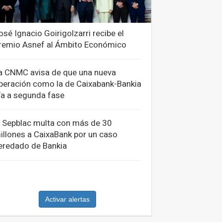
osé Ignacio Goirigolzarri recibe el
remio Asnef al Ámbito Económico
a CNMC avisa de que una nueva
peración como la de Caixabank-Bankia
ría a segunda fase
l Sepblac multa con más de 30
illones a CaixaBank por un caso
eredado de Bankia
Activar alertas