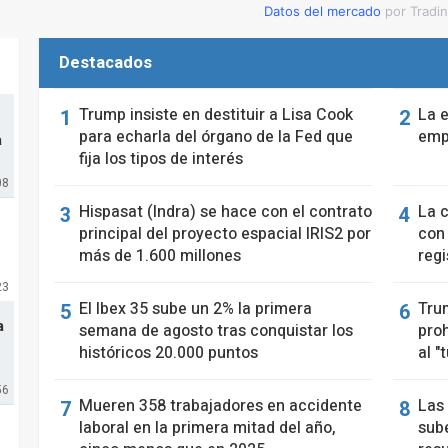
Datos del mercado
por Tradi
Destacados
Trump insiste en destituir a Lisa Cook
La 
para echarla del órgano de la Fed que
empl
a
fija los tipos de interés
08
Hispasat (Indra) se hace con el contrato
La 
principal del proyecto espacial IRIS2 por
con
más de 1.600 millones
regi
23
El Ibex 35 sube un 2% la primera
Tru
a
semana de agosto tras conquistar los
proh
históricos 20.000 puntos
al "
56
Mueren 358 trabajadores en accidente
Las
laboral en la primera mitad del año,
sube