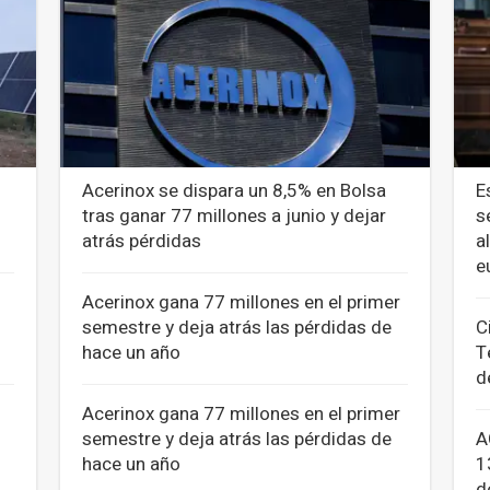
Acerinox se dispara un 8,5% en Bolsa
E
tras ganar 77 millones a junio y dejar
s
atrás pérdidas
a
e
Acerinox gana 77 millones en el primer
semestre y deja atrás las pérdidas de
C
hace un año
T
d
Acerinox gana 77 millones en el primer
semestre y deja atrás las pérdidas de
A
hace un año
1
d