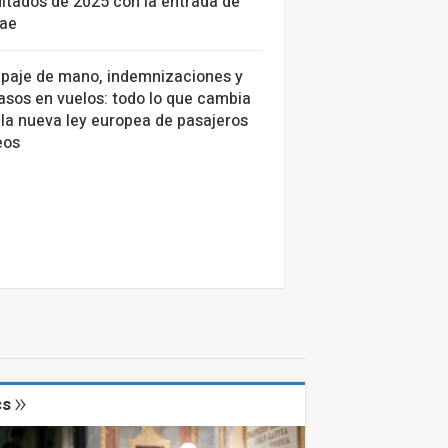
ltados de 2025 con la entrada de
tae
ipaje de mano, indemnizaciones y
asos en vuelos: todo lo que cambia
la nueva ley europea de pasajeros
eos
cs