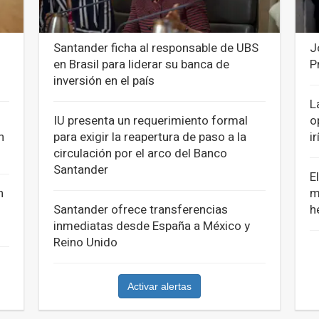
Santander ficha al responsable de UBS
J
en Brasil para liderar su banca de
P
inversión en el país
L
IU presenta un requerimiento formal
o
n
para exigir la reapertura de paso a la
i
circulación por el arco del Banco
Santander
E
n
m
Santander ofrece transferencias
h
inmediatas desde España a México y
Reino Unido
Activar alertas