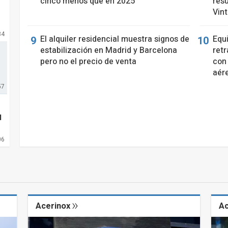
cinco menos que en 2025
resu
Vin
34
El alquiler residencial muestra signos de
Equ
estabilización en Madrid y Barcelona
retr
pero no el precio de venta
con 
aér
57
l
06
Acerinox
A