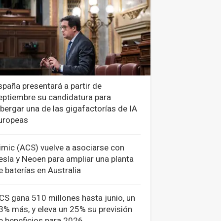
spaña presentará a partir de
eptiembre su candidatura para
lbergar una de las gigafactorías de IA
uropeas
imic (ACS) vuelve a asociarse con
esla y Neoen para ampliar una planta
e baterías en Australia
CS gana 510 millones hasta junio, un
3% más, y eleva un 25% su previsión
e beneficios para 2026