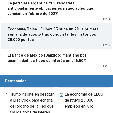
La petrolera argentina YPF rescatará
anticipadamente obligaciones negociables que
vencían en febrero de 2027
18:34
Economía/Bolsa.- El Ibex 35 sube un 2% la primera
semana de agosto tras conquistar los históricos
20.000 puntos
17:57
El Banco de México (Banxico) mantiene por
unanimidad los tipos de interés en el 6,50%
14:06
Destacados
Trump insiste en destituir
La economía de EEUU
a Lisa Cook para echarla
destruyó 23.000
del órgano de la Fed que
empleos en julio
fija los tipos de interés