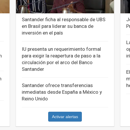
Santander ficha al responsable de UBS
J
en Brasil para liderar su banca de
P
inversión en el país
L
IU presenta un requerimiento formal
o
n
para exigir la reapertura de paso a la
i
circulación por el arco del Banco
Santander
E
n
m
Santander ofrece transferencias
h
inmediatas desde España a México y
Reino Unido
Activar alertas