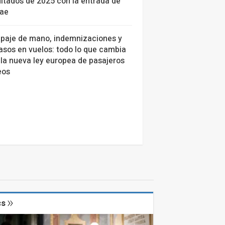
ltados de 2025 con la entrada de
tae
ipaje de mano, indemnizaciones y
asos en vuelos: todo lo que cambia
la nueva ley europea de pasajeros
eos
cs