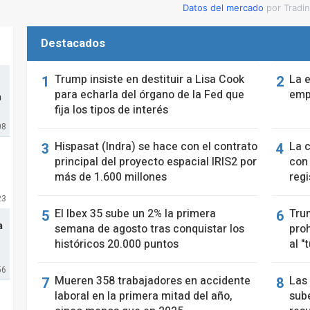
Datos del mercado
por Tradi
Destacados
Trump insiste en destituir a Lisa Cook
La 
para echarla del órgano de la Fed que
empl
a
fija los tipos de interés
08
Hispasat (Indra) se hace con el contrato
La 
principal del proyecto espacial IRIS2 por
con
más de 1.600 millones
regi
23
El Ibex 35 sube un 2% la primera
Tru
a
semana de agosto tras conquistar los
proh
históricos 20.000 puntos
al "
56
Mueren 358 trabajadores en accidente
Las
laboral en la primera mitad del año,
sube