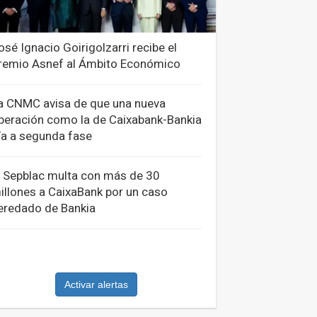
osé Ignacio Goirigolzarri recibe el
remio Asnef al Ámbito Económico
a CNMC avisa de que una nueva
peración como la de Caixabank-Bankia
ría a segunda fase
l Sepblac multa con más de 30
illones a CaixaBank por un caso
eredado de Bankia
Activar alertas