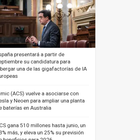
spaña presentará a partir de
eptiembre su candidatura para
lbergar una de las gigafactorías de IA
uropeas
imic (ACS) vuelve a asociarse con
esla y Neoen para ampliar una planta
e baterías en Australia
CS gana 510 millones hasta junio, un
3% más, y eleva un 25% su previsión
e beneficios para 2026