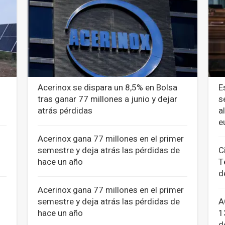
Acerinox se dispara un 8,5% en Bolsa
E
tras ganar 77 millones a junio y dejar
s
atrás pérdidas
a
e
Acerinox gana 77 millones en el primer
semestre y deja atrás las pérdidas de
C
hace un año
T
d
Acerinox gana 77 millones en el primer
semestre y deja atrás las pérdidas de
A
hace un año
1
d