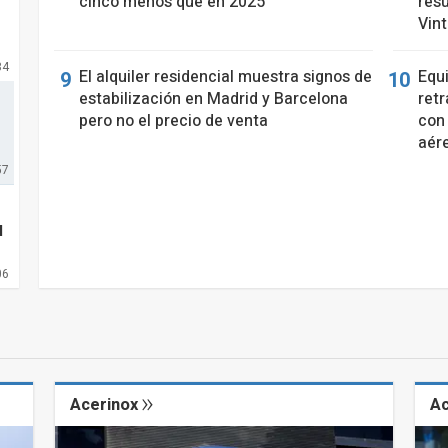
cinco menos que en 2025
resu
Vin
34
El alquiler residencial muestra signos de
Equ
estabilización en Madrid y Barcelona
retr
pero no el precio de venta
con 
aér
57
l
06
Acerinox
A