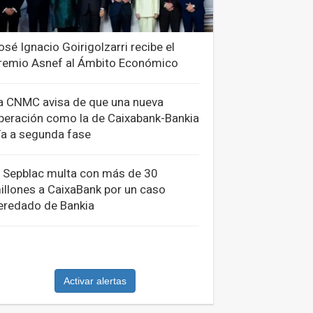
osé Ignacio Goirigolzarri recibe el
remio Asnef al Ámbito Económico
a CNMC avisa de que una nueva
peración como la de Caixabank-Bankia
ría a segunda fase
l Sepblac multa con más de 30
illones a CaixaBank por un caso
eredado de Bankia
Activar alertas