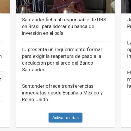
Santander ficha al responsable de UBS
J
en Brasil para liderar su banca de
P
inversión en el país
L
IU presenta un requerimiento formal
o
n
para exigir la reapertura de paso a la
i
circulación por el arco del Banco
Santander
E
n
m
Santander ofrece transferencias
h
inmediatas desde España a México y
Reino Unido
Activar alertas