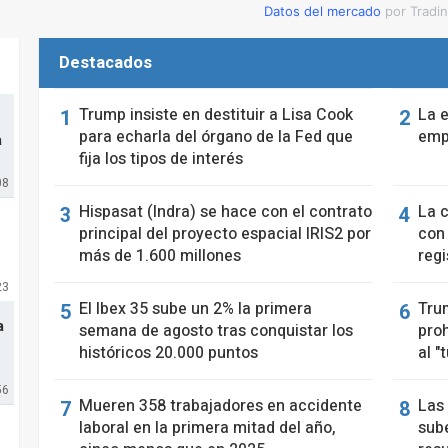
Datos del mercado
por Tradi
Destacados
Trump insiste en destituir a Lisa Cook
La 
para echarla del órgano de la Fed que
empl
a
fija los tipos de interés
08
Hispasat (Indra) se hace con el contrato
La 
principal del proyecto espacial IRIS2 por
con
más de 1.600 millones
regi
23
El Ibex 35 sube un 2% la primera
Tru
a
semana de agosto tras conquistar los
proh
históricos 20.000 puntos
al "
56
Mueren 358 trabajadores en accidente
Las
laboral en la primera mitad del año,
sube