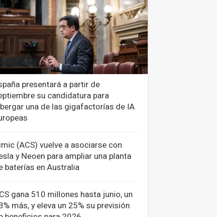
spaña presentará a partir de
eptiembre su candidatura para
lbergar una de las gigafactorías de IA
uropeas
imic (ACS) vuelve a asociarse con
esla y Neoen para ampliar una planta
e baterías en Australia
CS gana 510 millones hasta junio, un
3% más, y eleva un 25% su previsión
e beneficios para 2026