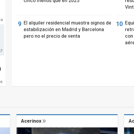
cinco menos que en 2025
resu
Vin
34
El alquiler residencial muestra signos de
Equ
estabilización en Madrid y Barcelona
retr
pero no el precio de venta
con 
aér
57
l
06
Acerinox
A