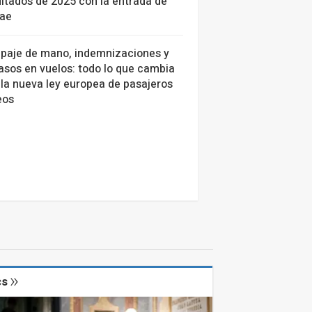
ltados de 2025 con la entrada de
tae
ipaje de mano, indemnizaciones y
asos en vuelos: todo lo que cambia
la nueva ley europea de pasajeros
eos
cs