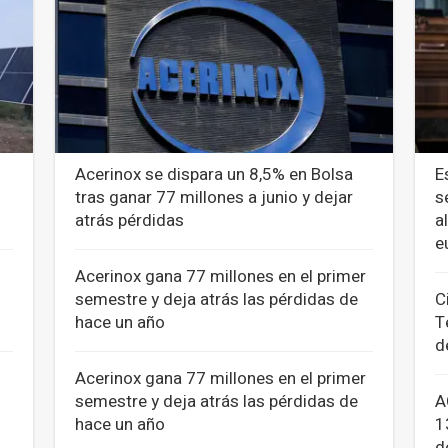
Acerinox se dispara un 8,5% en Bolsa
E
tras ganar 77 millones a junio y dejar
s
atrás pérdidas
a
e
Acerinox gana 77 millones en el primer
semestre y deja atrás las pérdidas de
C
hace un año
T
d
Acerinox gana 77 millones en el primer
semestre y deja atrás las pérdidas de
A
hace un año
1
d