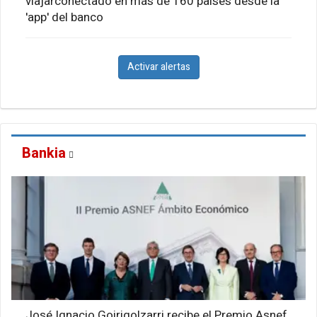
viajarconectado en más de 160 países desde la
'app' del banco
Activar alertas
Bankia
José Ignacio Goirigolzarri recibe el Premio Asnef