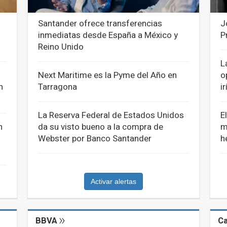
Santander ofrece transferencias
J
inmediatas desde España a México y
P
Reino Unido
L
Next Maritime es la Pyme del Año en
o
n
Tarragona
i
La Reserva Federal de Estados Unidos
E
n
da su visto bueno a la compra de
m
Webster por Banco Santander
h
Activar alertas
BBVA
Ca