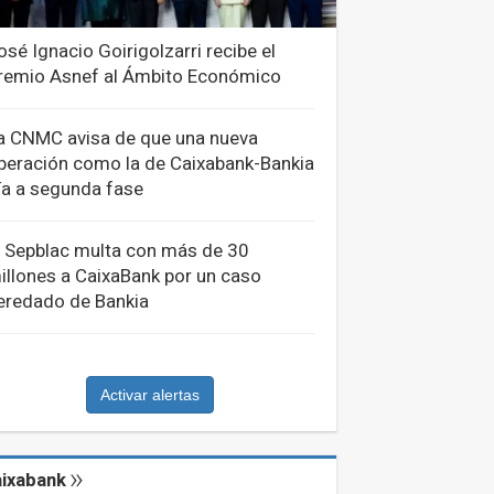
osé Ignacio Goirigolzarri recibe el
remio Asnef al Ámbito Económico
a CNMC avisa de que una nueva
peración como la de Caixabank-Bankia
ría a segunda fase
l Sepblac multa con más de 30
illones a CaixaBank por un caso
eredado de Bankia
Activar alertas
ixabank