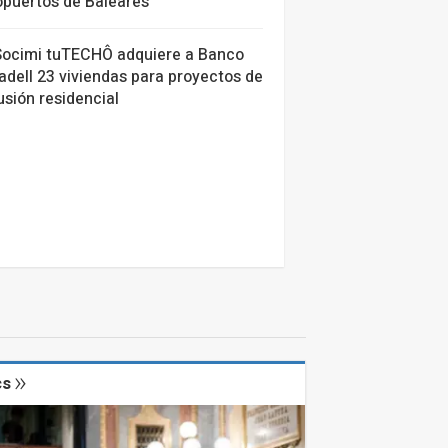
opuertos de Baleares
Socimi tuTECHÔ adquiere a Banco
dell 23 viviendas para proyectos de
usión residencial
cs