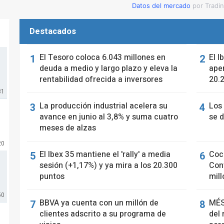
Datos del mercado
por Tradi
Destacados
El Tesoro coloca 6.043 millones en
El I
deuda a medio y largo plazo y eleva la
aper
rentabilidad ofrecida a inversores
20.
31
La producción industrial acelera su
Los
avance en junio al 3,8% y suma cuatro
se d
meses de alzas
20
El Ibex 35 mantiene el 'rally' a media
Coc
sesión (+1,17%) y ya mira a los 20.300
Cont
puntos
mil
50
BBVA ya cuenta con un millón de
MÉS
clientes adscrito a su programa de
del 