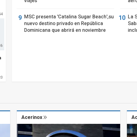
viajes
aer
44
MSC presenta 'Catalina Sugar Beach',su
La 
nuevo destino privado en República
Saba
Dominicana que abrirá en noviembre
incl
36
a
20
Acerinox
A