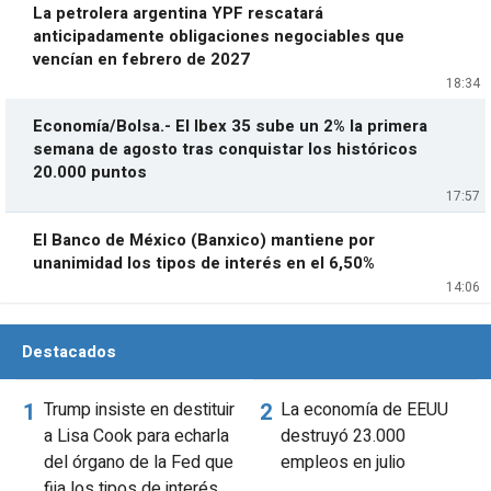
La petrolera argentina YPF rescatará
anticipadamente obligaciones negociables que
vencían en febrero de 2027
18:34
Economía/Bolsa.- El Ibex 35 sube un 2% la primera
semana de agosto tras conquistar los históricos
20.000 puntos
17:57
El Banco de México (Banxico) mantiene por
unanimidad los tipos de interés en el 6,50%
14:06
Destacados
Trump insiste en destituir
La economía de EEUU
a Lisa Cook para echarla
destruyó 23.000
del órgano de la Fed que
empleos en julio
fija los tipos de interés