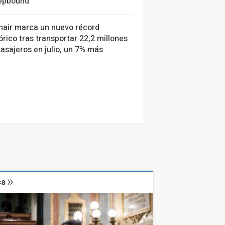
Zepbound'
nair marca un nuevo récord
órico tras transportar 22,2 millones
asajeros en julio, un 7% más
cs