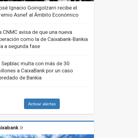
osé Ignacio Goirigolzarri recibe el
remio Asnef al Ámbito Económico
a CNMC avisa de que una nueva
peración como la de Caixabank-Bankia
ría a segunda fase
l Sepblac multa con más de 30
illones a CaixaBank por un caso
eredado de Bankia
Activar alertas
ixabank