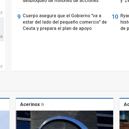
desbloqueo de millones de acciones
y '
27
Cuerpo asegura que el Gobierno "va a
Rya
estar del lado del pequeño comercio" de
hist
Ceuta y prepara el plan de apoyo
de p
03
57
Acerinox
A