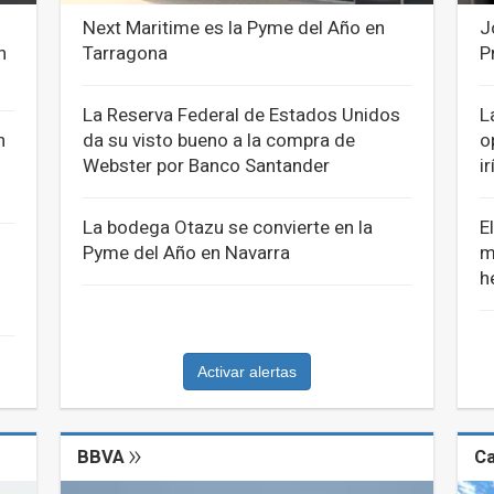
Next Maritime es la Pyme del Año en
J
n
Tarragona
P
La Reserva Federal de Estados Unidos
L
n
da su visto bueno a la compra de
o
Webster por Banco Santander
i
La bodega Otazu se convierte en la
E
Pyme del Año en Navarra
m
h
Activar alertas
BBVA
Ca