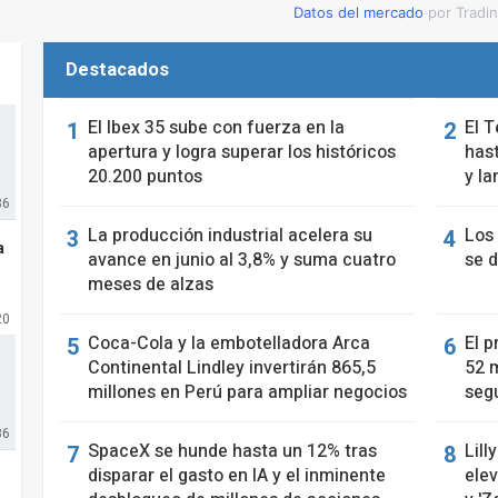
Datos del mercado
por Tradi
Destacados
El Ibex 35 sube con fuerza en la
El T
apertura y logra superar los históricos
has
20.200 puntos
y la
36
La producción industrial acelera su
Los
a
avance en junio al 3,8% y suma cuatro
se d
meses de alzas
20
Coca-Cola y la embotelladora Arca
El p
Continental Lindley invertirán 865,5
52 m
millones en Perú para ampliar negocios
seg
36
SpaceX se hunde hasta un 12% tras
Lill
disparar el gasto en IA y el inminente
elev