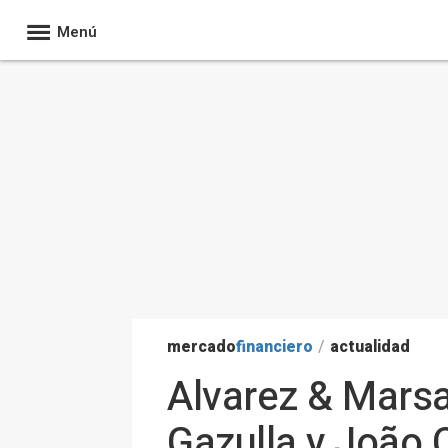
Menú
mercado
financiero
/
actualidad
Alvarez & Marsa
Gazulla y João 