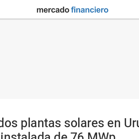
dos plantas solares en U
 instalada de 76 MWp