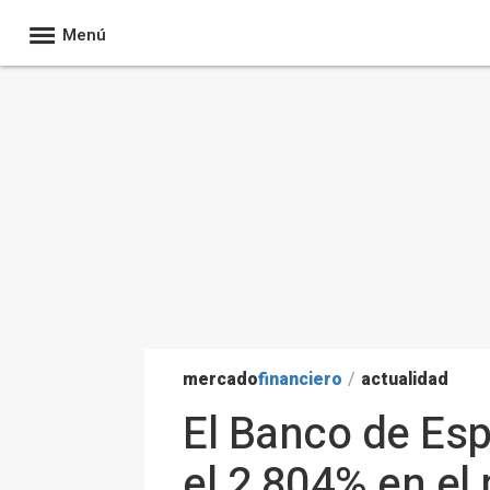
Menú
mercado
financiero
/
actualidad
El Banco de Esp
el 2,804% en el 