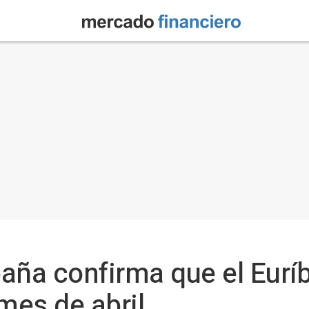
aña confirma que el Euríb
mes de abril