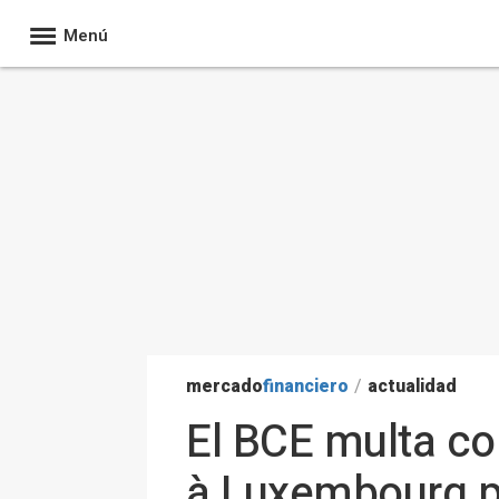
Menú
mercado
financiero
/
actualidad
El BCE multa co
à Luxembourg po