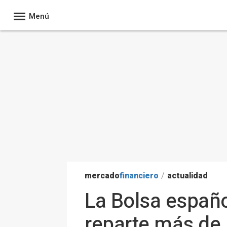
Menú
mercado
financiero
/
actualidad
La Bolsa españo
reparte más de 