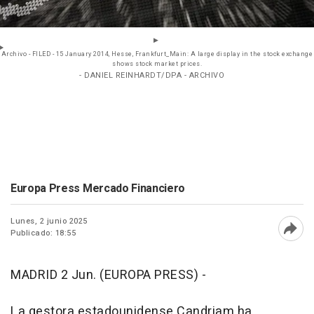
Archivo - FILED - 15 January 2014, Hesse, Frankfurt_Main: A large display in the stock exchange
shows stock market prices.
- DANIEL REINHARDT/DPA - ARCHIVO
Europa Press Mercado Financiero
Lunes, 2 junio 2025
Publicado: 18:55
Abri
MADRID 2 Jun. (EUROPA PRESS) -
La gestora estadounidense Candriam ha