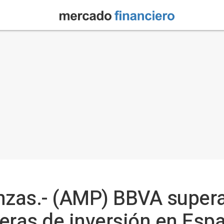
zas.- (AMP) BBVA supera 
eras de inversión en Esp