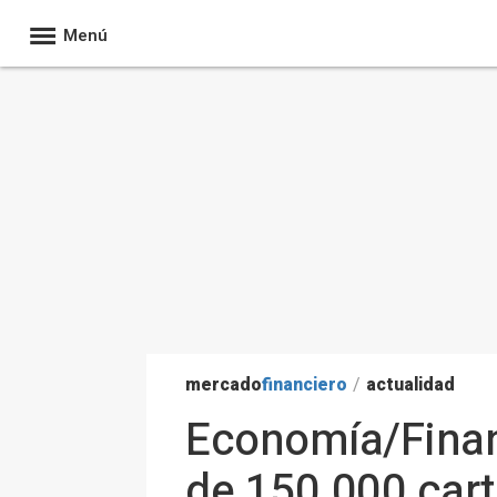
Menú
mercado
financiero
/
actualidad
Economía/Finan
de 150.000 cart