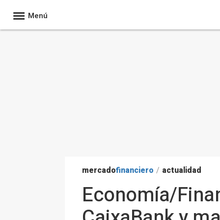
Menú
mercado
financiero
/
actualidad
Economía/Finanz
CaixaBank y ma