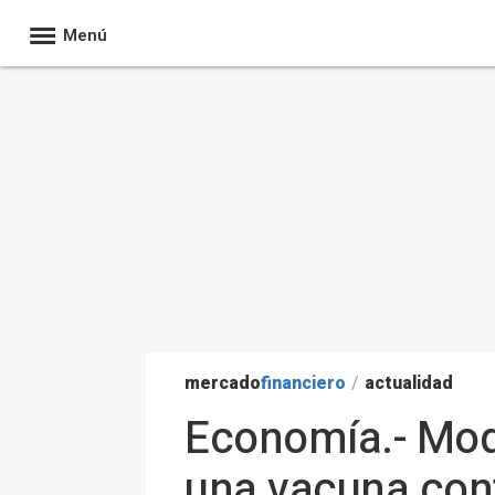
Menú
mercado
financiero
/
actualidad
Economía.- Mode
una vacuna cont