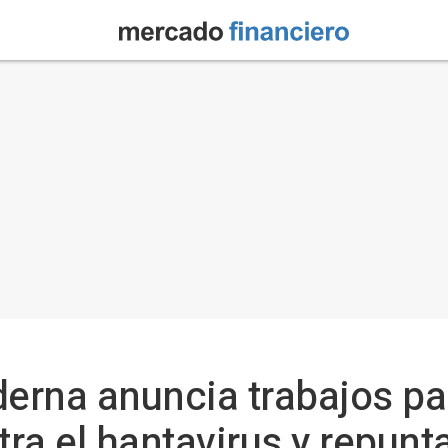
rna anuncia trabajos par
ra el hantavirus y repunt