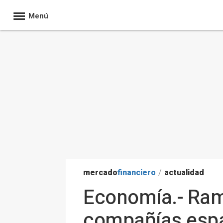
Menú
mercado
financiero
/
actualidad
Economía.- Ramo
compañías españ