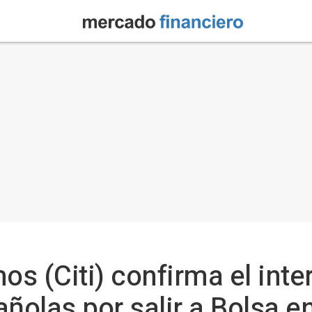
s (Citi) confirma el inte
olas por salir a Bolsa e