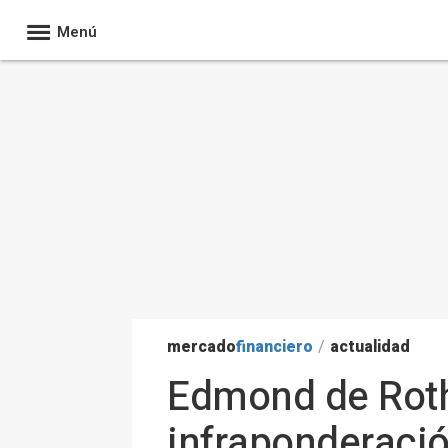
Menú
mercado
financiero
/
actualidad
Edmond de Roth
infraponderació