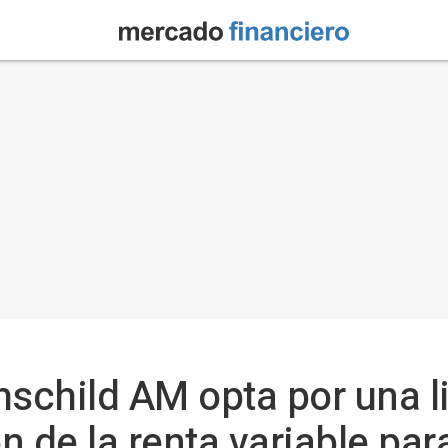
schild AM opta por una l
n de la renta variable par