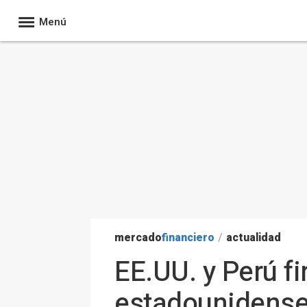
Menú
mercado
financiero
/
actualidad
EE.UU. y Perú f
estadounidense 