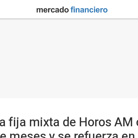
ta fija mixta de Horos AM
e meses y se refuerza en 