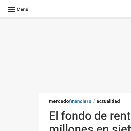
Menú
mercado
financiero
/
actualidad
El fondo de ren
millones en siet