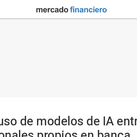
 uso de modelos de IA en
onales propios en banca