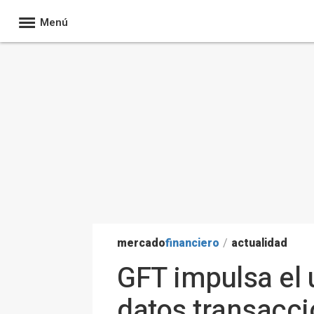
Menú
mercado
financiero
/
actualidad
GFT impulsa el
datos transacci