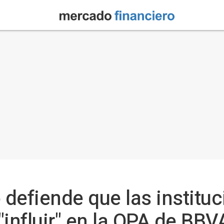
defiende que las institu
"influir" en la OPA de BBV