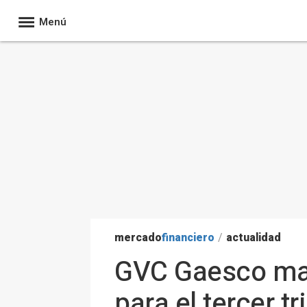
Menú
mercado
financiero
/
actualidad
GVC Gaesco mant
para el tercer t