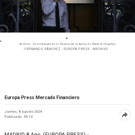
Archivo - Un empleado en el Palacio de la Bolsa, en Madrid (España)
- FERNANDO SÁNCHEZ - EUROPA PRESS - ARCHIVO
Europa Press Mercado Financiero
Jueves, 8 agosto 2024
Publicado: 09:10
Abri
MADRID 8 Ago. (EUROPA PRESS) -