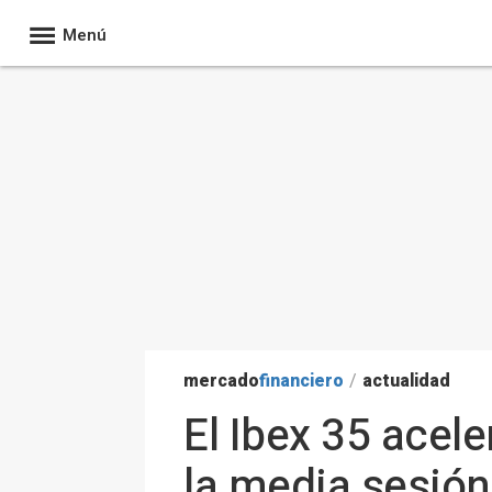
Menú
mercado
financiero
/
actualidad
El Ibex 35 acel
la media sesión