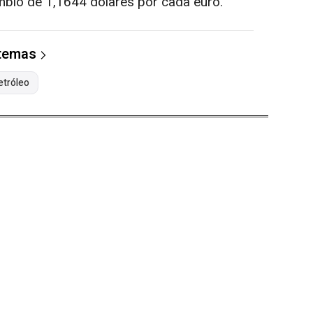
mbio de 1,1644 dólares por cada euro.
 temas
etróleo