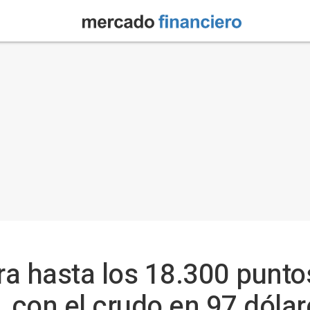
era hasta los 18.300 punt
, con el crudo en 97 dólar