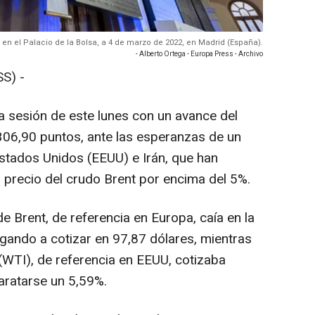
5 en el Palacio de la Bolsa, a 4 de marzo de 2022, en Madrid (España).
- Alberto Ortega - Europa Press - Archivo
S) -
a sesión de este lunes con un avance del
.306,90 puntos, ante las esperanzas de un
stados Unidos (EEUU) e Irán, que han
precio del crudo Brent por encima del 5%.
 de Brent, de referencia en Europa, caía en la
egando a cotizar en 97,87 dólares, mientras
(WTI), de referencia en EEUU, cotizaba
aratarse un 5,59%.