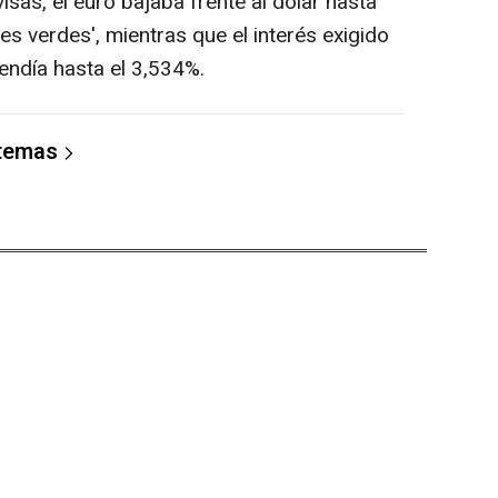
isas, el euro bajaba frente al dólar hasta
es verdes', mientras que el interés exigido
endía hasta el 3,534%.
 temas