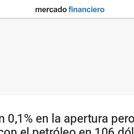
un 0,1% en la apertura per
con el petróleo en 106 dó