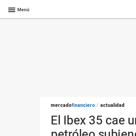
Menú
mercado
financiero
/
actualidad
El Ibex 35 cae u
petróleo subien