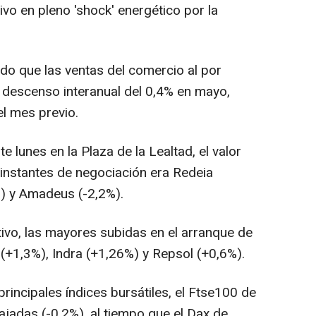
vo en pleno 'shock' energético por la
do que las ventas del comercio al por
 descenso interanual del 0,4% en mayo,
el mes previo.
e lunes en la Plaza de la Lealtad, el valor
instantes de negociación era Redeia
%) y Amadeus (-2,2%).
tivo, las mayores subidas en el arranque de
(+1,3%), Indra (+1,26%) y Repsol (+0,6%).
 principales índices bursátiles, el Ftse100 de
ajadas (-0,2%), al tiempo que el Dax de