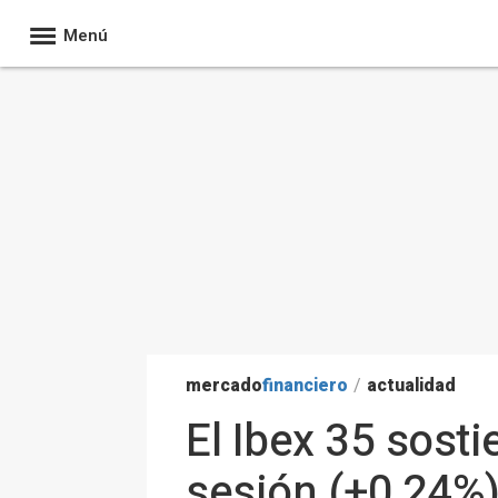
Menú
mercado
financiero
/
actualidad
El Ibex 35 sost
sesión (+0,24%),