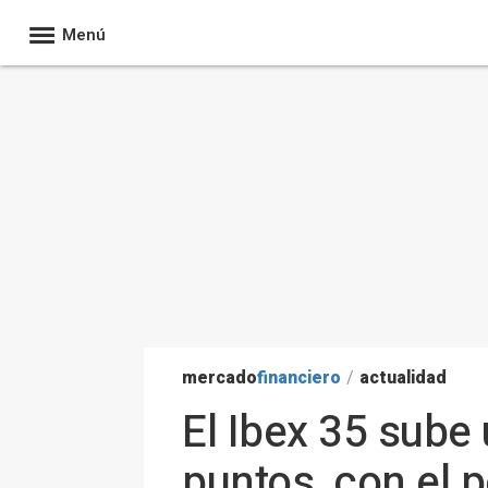
Menú
mercado
financiero
/
actualidad
El Ibex 35 sube 
puntos, con el p