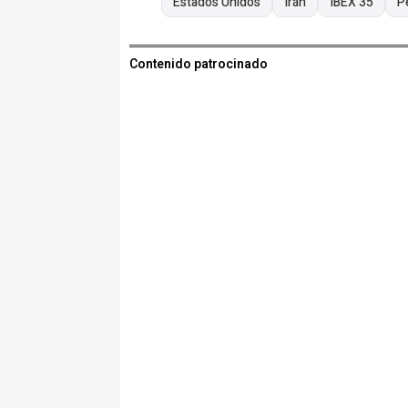
Estados Unidos
Irán
IBEX 35
P
Contenido patrocinado