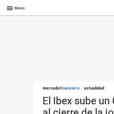
Menú
mercado
financiero
/
actualidad
El Ibex sube un 
al cierre de la 