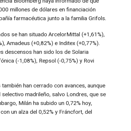
gencia Bloomberg haya informado de que
000 millones de dólares en financiación
añía farmacéutica junto a la familia Grifols.
os se han situado ArcelorMittal (+1,61%),
%), Amadeus (+0,82%) e Inditex (+0,77%).
es descensos han sido los de Solaria
fónica (-1,08%), Repsol (-0,75%) y Rovi
s también han cerrado con avances, aunque
 selectivo madrileño, salvo Londres, que se
mbargo, Milán ha subido un 0,72% hoy,
 con un alza del 0,52% y Fráncfort, del