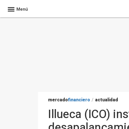
Menú
mercado
financiero
/
actualidad
Illueca (ICO) in
desapalancamie