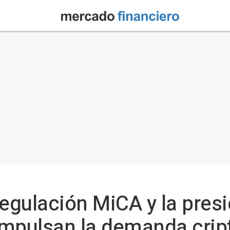
 regulación MiCA y la pres
impulsan la demanda crip