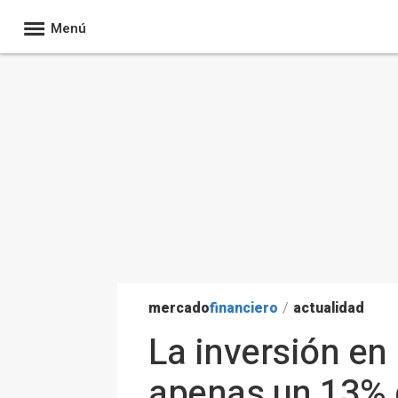
Menú
mercado
financiero
/
actualidad
La inversión en
apenas un 13% d