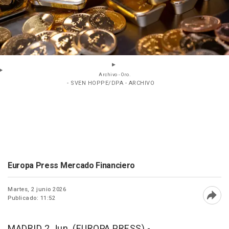
Archivo - Oro.
- SVEN HOPPE/DPA - ARCHIVO
Europa Press Mercado Financiero
Martes, 2 junio 2026
Publicado: 11:52
Abri
MADRID 2 Jun. (EUROPA PRESS) -