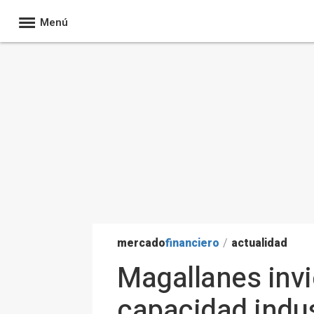
Menú
mercado
financiero
/
actualidad
Magallanes inv
capacidad indust