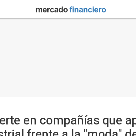
ierte en compañías que a
rial frente a la "moda" de