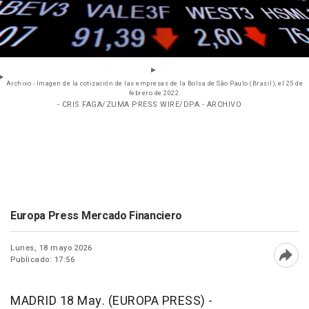
Archivo - Imagen de la cotización de las empresas de la Bolsa de São Paulo (Brasil), el 25 de
febrero de 2022.
- CRIS FAGA/ZUMA PRESS WIRE/DPA - ARCHIVO
Europa Press Mercado Financiero
Lunes, 18 mayo 2026
Publicado: 17:56
Abri
MADRID 18 May. (EUROPA PRESS) -