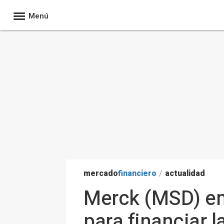
Menú
mercado
financiero
/
actualidad
Merck (MSD) emi
para financiar 