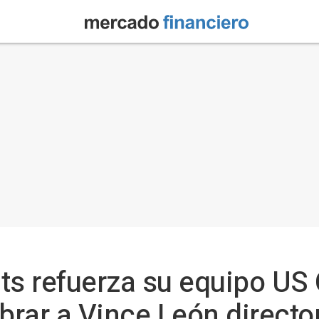
s refuerza su equipo US 
rar a Vince León director