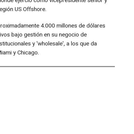
nde ejerció como vicepresidente senior y
región US Offshore.
roximadamente 4.000 millones de dólares
tivos bajo gestión en su negocio de
titucionales y 'wholesale', a los que da
Miami y Chicago.