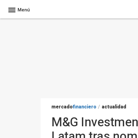
Menú
mercado
financiero
/
actualidad
M&G Investment
Latam tras nomb