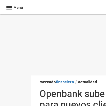
Menú
mercado
financiero
/
actualidad
Openbank sube 
para nuevos cli