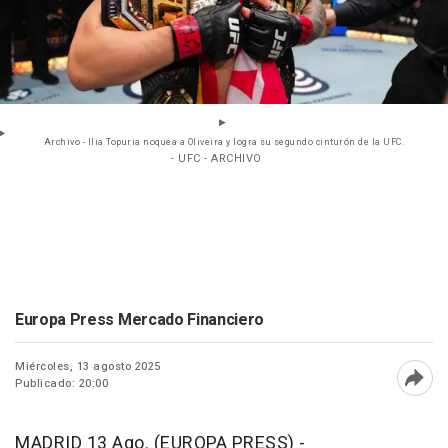
Archivo - Ilia Topuria noquea a Oliveira y logra su segundo cinturón de la UFC.
- UFC - ARCHIVO
Europa Press Mercado Financiero
Miércoles, 13 agosto 2025
Publicado: 20:00
Abri
MADRID 13 Ago. (EUROPA PRESS) -