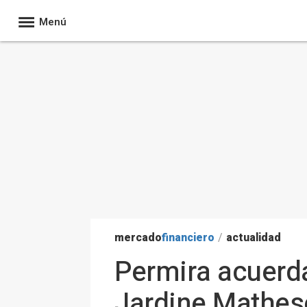
Menú
mercado
financiero
/
actualidad
Permira acuerda
Jardine Matheso