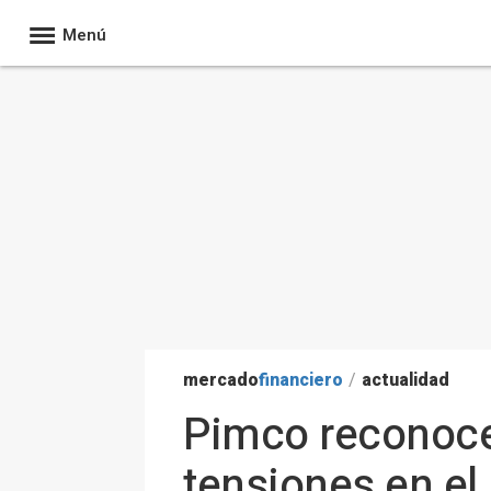
Menú
mercado
financiero
/
actualidad
Pimco reconoce 
tensiones en el