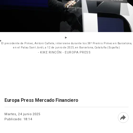
El presidente de Pimec, Antoni Cañete, interviene durante los 38º Premis Pimec en Barcelona,
en el Palau Sant Jordi, a 12 de junio de 2025, en Barcelona, Cataluña (España)
- KIKE RINCÓN - EUROPA PRESS
Europa Press Mercado Financiero
Martes, 24 junio 2025
Publicado: 18:14
Abri