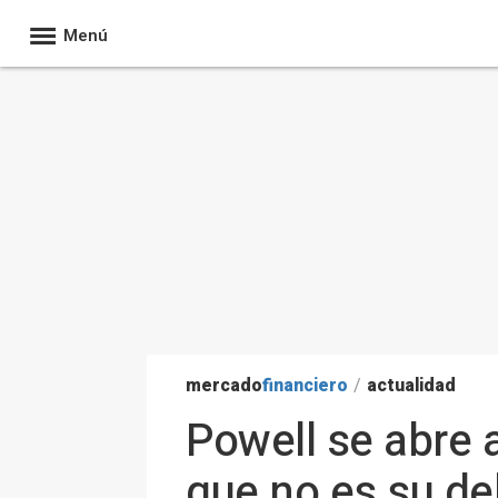
Menú
mercado
financiero
/
actualidad
Powell se abre 
que no es su de