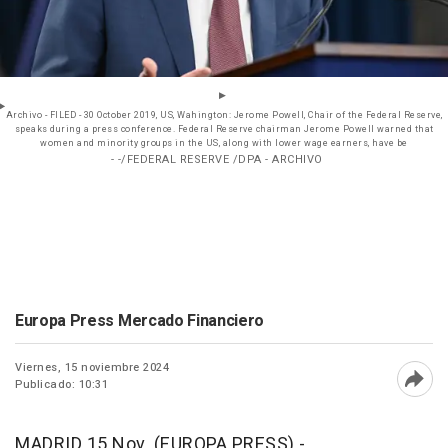
Archivo - FILED - 30 October 2019, US, Wahington: Jerome Powell, Chair of the Federal Reserve,
speaks during a press conference. Federal Reserve chairman Jerome Powell warned that
women and minority groups in the US, along with lower wage earners, have be
- -/FEDERAL RESERVE /DPA - ARCHIVO
Europa Press Mercado Financiero
Viernes, 15 noviembre 2024
Publicado: 10:31
Abri
MADRID 15 Nov. (EUROPA PRESS) -