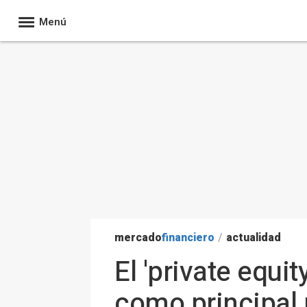
Menú
mercado
financiero
/
actualidad
El 'private equi
como principal 