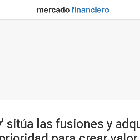
ty' sitúa las fusiones y ad
prioridad para crear valo