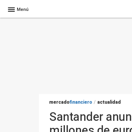
Menú
mercado
financiero
/
actualidad
Santander anun
millones de eur