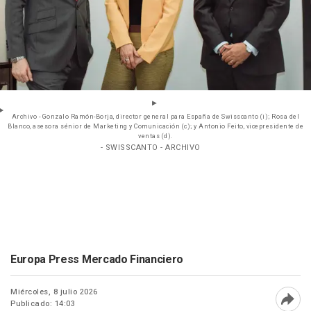
Archivo - Gonzalo Ramón-Borja, director general para España de Swisscanto (i); Rosa del
Blanco, asesora sénior de Marketing y Comunicación (c); y Antonio Feito, vicepresidente de
ventas (d).
- SWISSCANTO - ARCHIVO
Europa Press Mercado Financiero
Miércoles, 8 julio 2026
Publicado: 14:03
Abri