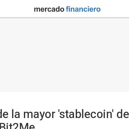
e la mayor 'stablecoin' d
 Bit2Me