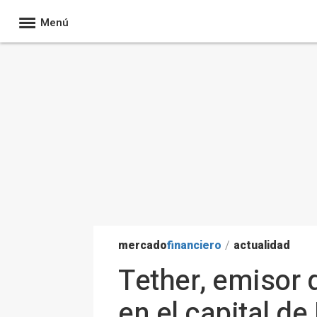
Menú
mercado
financiero
/
actualidad
Tether, emisor d
en el capital de